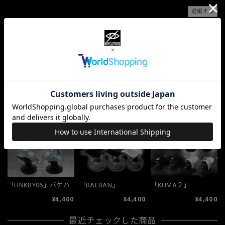
通報する
ショップの評価
すべて
10068
381
33
関連商品
「HNKRY06」バケハ
「BAEBAN」
「KUMA２」
¥4,400
¥4,400
¥4,400
最近チェックした商品