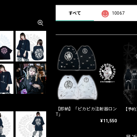
すべて
10067
【即納】「ピカピカ注射器ロン
【予約】
T」
¥11,550