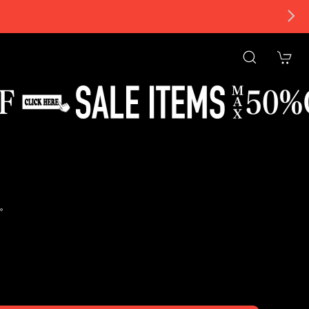
。
tional shipping available