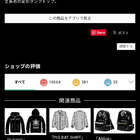
丈長めの変形タンクトップ。
この商品をアプリで見る
Save
通報する
ショップの評価
すべて
10064
381
33
関連商品
「PIG BAT SHIRT」
「Abbie」