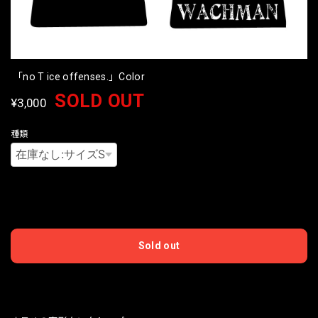
「no T ice offenses.」Color
SOLD OUT
¥3,000
種類
International shipping available
Sold out
日本国内にお住まいの方向け