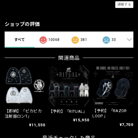
通報する
ショップの評価
すべて
10068
381
33
関連商品
【予約】「RAZOR
【即納】「ピカピカ
【予約】「RITUAL」
LOOP」
注射器ロンT」
¥15,950
¥7,700
¥11,550