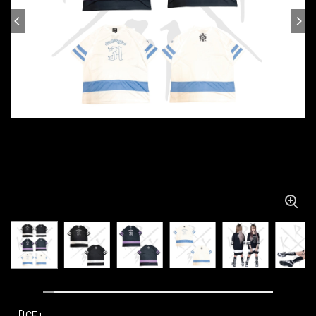
「ICE」