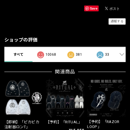
Save
通報する
ショップの評価
すべて
10068
381
33
関連商品
【予約】「RAZOR
【即納】「ピカピカ
【予約】「RITUAL」
LOOP」
注射器ロンT」