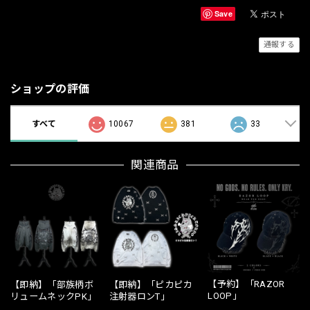
Save
通報する
ショップの評価
すべて
10067
381
33
関連商品
【予約】「RAZOR
【即納】「部族柄ボ
【即納】「ピカピカ
LOOP」
リュームネックPK」
注射器ロンT」