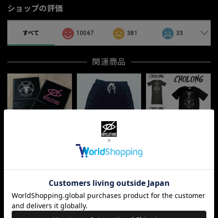
ショップの評価
すべて
10067
381
33
関連商品
「KAGAMI」
「LAYERED」
「CHOLONG」
¥1,500
¥3,000
¥3,800
最近チェックした商品
CATEGORY