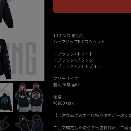
日本
10オンス 裏起毛
ハーフジップBIGスウェット
・ブラック×ホワイト
・ブラック×ブラック
・ブラック×ライトブルー
フリーサイズ
着丈75身幅67
価格
¥6800+tax
【ご注文前に必ず当店特商法をご一読く
ご注文確定した時点で当店特商法にご同