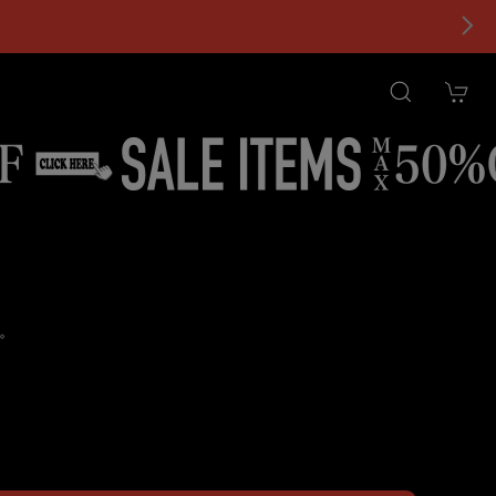
。
tional shipping available