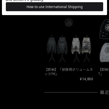
【即納】「部族柄ボリュームネ
【即納
ックPK」
T」
¥14,850
最