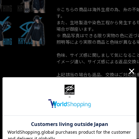
※こちらの商品は海外生産の為、糸の不
す。
また、生地製造や染色工程から発生する匂
場合が御座います。
※ 商品写真はできる限り実物の色に近
照明等により実際の商品と色味が異なる
色味、サイズ感に関しまして気になるこ
イメージ違い、サイズ感による返品交換
上記該当の場合も返品、交換はご対応出
ショップの評価
すべて
10068