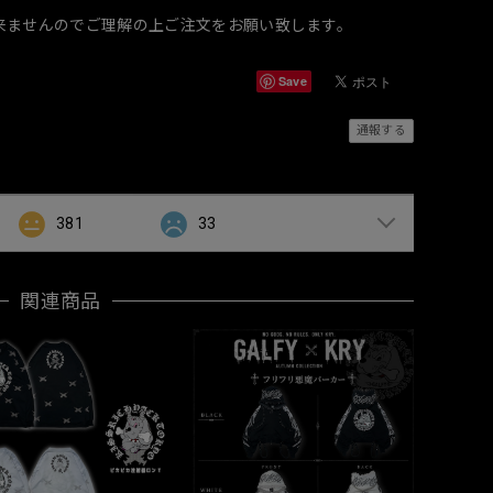
来ませんのでご理解の上ご注文をお願い致します。
Save
通報する
381
33
関連商品