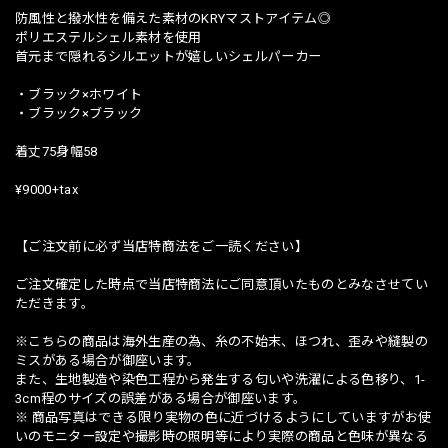
防風性と撥水性を備えた素材のKRYマストアイテム◎
ポリエステルシェル素材を使用
首元まで隠れるシルエットが嬉しいシェルパーカー
・ブラック×ホワイト
・ブラック×ブラック
着丈75身幅58
¥9000+tax
【ご注文前に必ず当店特商法をご一読ください】
ご注文確定した時点で当店特商法にご同意頂いたものとみなさせてい
ただきます。
※こちらの商品は海外生産の為、糸の不始末、ほつれ、歪みや縫製の
ミスがある場合が御座います。
また、生地製造や染色工程から発生する匂いや洗濯による色移り、1-
3cm程のサイズの誤差がある場合が御座います。
※ 商品写真はできる限り実物の色に近づけるようにしていますがお使
いのモニター設定や撮影時の照明等により実際の商品と色味が異なる