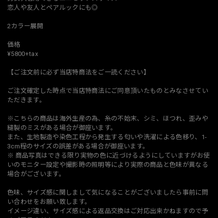
恋人や友人とペアルックにも◎
2カラー展開
価格
¥5800+tax
【ご注文前に必ず当店特商法をご一読ください】
ご注文確定した時点で当店特商法にご同意頂いたものとみなさせてい
ただきます。
※こちらの商品は海外生産の為、糸の不始末、シミ、ほつれ、歪みや
縫製のミスがある場合が御座います。
また、生地製造や染色工程から発生する匂いや洗濯による色移り、1-
3cm程のサイズの誤差がある場合が御座います。
※ 商品写真はできる限り実物の色に近づけるようにしていますがお使
いのモニター設定や撮影時の照明等により実際の商品と色味が異なる
場合がございます。
色味、サイズ感に関しまして気になることがございましたら事前に問
い合わせをお願い致します。
イメージ違い、サイズ感による返品交換はご対応出来かねますので予