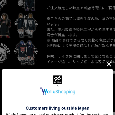
ご注文確定した時点で当店特商法にご同
※こちらの商品は海外生産の為、糸の不
います。
また、生地製造や染色工程から発生する匂
場合が御座います。
※ 商品写真はできる限り実物の色に近
照明等により実際の商品と色味が異なる
色味、サイズ感に関しまして気になるこ
イメージ違い、サイズ感による返品交換
上記該当の場合も返品、交換はご対応出
ショップの評価