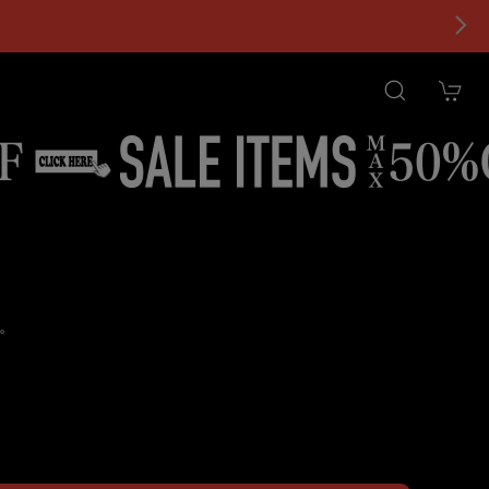
。
tional shipping available