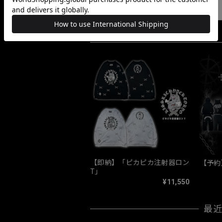
すべて
10067
【即納】「ピカピカ注射器ロン
【予約】
T」
¥11,550
最