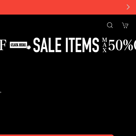
。
tional shipping available