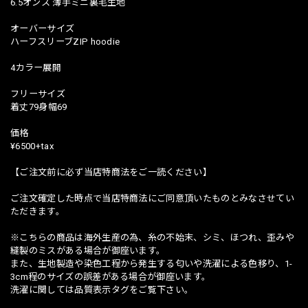
6.5オンス 薄手ミニ裏毛生地
オーバーサイズ
ハーフスリーブZIP hoodie
4カラー展開
フリーサイズ
着丈79身幅69
価格
¥6500+tax
【ご注文前に必ず当店特商法をご一読ください】
ご注文確定した時点で当店特商法にご同意頂いたものとみなさせてい
ただきます。
※こちらの商品は海外生産の為、糸の不始末、シミ、ほつれ、歪みや
縫製のミスがある場合が御座います。
また、生地製造や染色工程から発生する匂いや洗濯による色移り、1-
3cm程のサイズの誤差がある場合が御座います。
洗濯に関しては品質表示タグをご覧下さい。