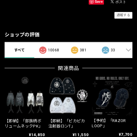
Save
通報する
ショップの評価
すべて
10068
381
33
関連商品
【予約】「RAZOR
【即納】「部族柄ボ
【即納】「ピカピカ
LOOP」
リュームネックPK」
注射器ロンT」
¥7,700
¥14,850
¥11,550