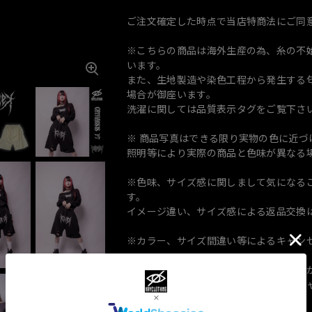
ご注文確定した時点で当店特商法にご同
※こちらの商品は海外生産の為、糸の不
います。
また、生地製造や染色工程から発生する匂
場合が御座います。
洗濯に関しては品質表示タグをご覧下さ
※ 商品写真はできる限り実物の色に近
照明等により実際の商品と色味が異なる
※色味、サイズ感に関しまして気になる
す。
イメージ違い、サイズ感による返品交換
※カラー、サイズ間違い等によるキャン
※制限枚数以上の別注文は新しいご注文
（制限ない商品が一緒の場合も個別にキ
で改めてご注文をお願い致します）