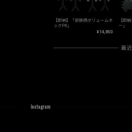
【即納】「部族柄ボリュームネ
【即納
ックPK」
ー」
¥14,850
最
Instagram