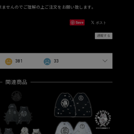
来ませんのでご理解の上ご注文をお願い致します。
Save
通報する
381
33
関連商品