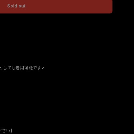
Sold out
国内にお住まいの方向け
としても着用可能です✔︎
ださい】