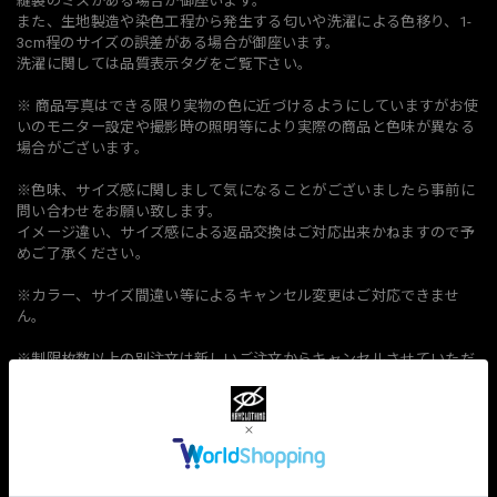
縫製のミスがある場合が御座います。
また、生地製造や染色工程から発生する匂いや洗濯による色移り、1-
3cm程のサイズの誤差がある場合が御座います。
洗濯に関しては品質表示タグをご覧下さい。
※ 商品写真はできる限り実物の色に近づけるようにしていますがお使
いのモニター設定や撮影時の照明等により実際の商品と色味が異なる
場合がございます。
※色味、サイズ感に関しまして気になることがございましたら事前に
問い合わせをお願い致します。
イメージ違い、サイズ感による返品交換はご対応出来かねますので予
めご了承ください。
※カラー、サイズ間違い等によるキャンセル変更はご対応できませ
ん。
※制限枚数以上の別注文は新しいご注文からキャンセルさせていただ
きます。
（制限ない商品が一緒の場合も個別にキャンセル処理ができないため
全てキャンセルとなりますので改めてご注文をお願い致します）
上記該当の場合も返品、交換はご対応出来ませんのでご理解の上ご注
文をお願い致します。