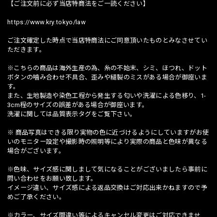
【ご注文前に必ず当店特商法をご一読ください】
https://www.kry.tokyo/law
ご注文確定した時点で当店特商法にご同意頂いたものとみなさせてい
ただきます。
※こちらの商品は海外生産の為、糸の不始末、シミ、ほつれ、ドット
ボタンの噛み合わせ不具合、歪みや縫製のミスがある場合が御座いま
す。
また、生地製造や染色工程から発生する匂いや洗濯による色移り、1-
3cm程のサイズの誤差がある場合が御座います。
洗濯に関しては品質表示タグをご覧下さい。
※ 商品写真はできる限り実物の色に近づけるようにしていますがお使
いのモニター設定や撮影時の照明等により実際の商品と色味が異なる
場合がございます。
※色味、サイズ感に関しまして気になることがございましたら事前に
問い合わせをお願い致します。
イメージ違い、サイズ感による返品交換はご対応出来かねますので予
めご了承ください。
※カラー、サイズ間違い等によるキャンセル変更はご対応できませ