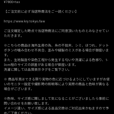
¥7800+tax
【ご注文前に必ず当店特商法をご一読ください】
https://www.kry.tokyo/law
ご注文確定した時点で当店特商法にご同意頂いたものとみなさせてい
ただきます。
※こちらの商品は海外生産の為、糸の不始末、シミ、ほつれ、ドット
ボタンの噛み合わせ不具合、歪みや縫製のミスがある場合が御座いま
す。
また、生地製造や染色工程から発生する匂いや洗濯による色移り、1-
3cm程のサイズの誤差がある場合が御座います。
洗濯に関しては品質表示タグをご覧下さい。
※ 商品写真はできる限り実物の色に近づけるようにしていますがお使
いのモニター設定や撮影時の照明等により実際の商品と色味が異なる
場合がございます。
※色味、サイズ感に関しまして気になることがございましたら事前に
問い合わせをお願い致します。
イメージ違い、サイズ感による返品交換はご対応出来かねますので予
めご了承ください。