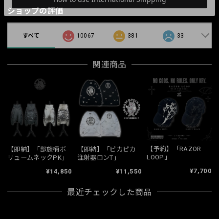
ショップの評価
すべて
10067
381
33
関連商品
【予約】「RAZOR
【即納】「部族柄ボ
【即納】「ピカピカ
LOOP」
リュームネックPK」
注射器ロンT」
¥7,700
¥14,850
¥11,550
最近チェックした商品