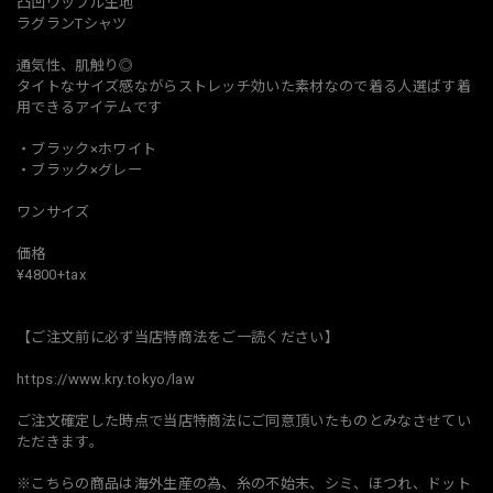
凸凹ワッフル生地
ラグランTシャツ
通気性、肌触り◎
タイトなサイズ感ながらストレッチ効いた素材なので着る人選ばす着
用できるアイテムです
・ブラック×ホワイト
・ブラック×グレー
ワンサイズ
価格
¥4800+tax
【ご注文前に必ず当店特商法をご一読ください】
https://www.kry.tokyo/law
ご注文確定した時点で当店特商法にご同意頂いたものとみなさせてい
ただきます。
※こちらの商品は海外生産の為、糸の不始末、シミ、ほつれ、ドット