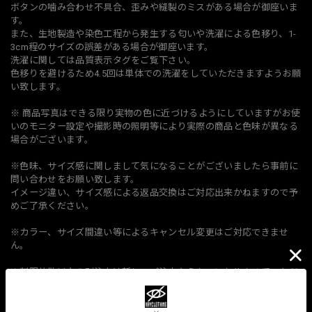
ボタンの噛み合わせ不具合、歪みや縫製のミスがある場合が御座いま
す。
また、生地製造や染色工程から発生する匂いや洗濯による色移り、1-
3cm程のサイズの誤差がある場合が御座います。
洗濯に関しては品質表示タグをご覧下さい。
色移りを避けるため4.5回は単体での洗濯をしていただきますようお願
い致します。
※ 商品写真はできる限り実物の色に近づけるようにしていますがお使
いのモニター設定や撮影時の照明等により実際の商品と色味が異なる
場合がございます。
※色味、サイズ感に関しまして気になることがございましたら事前に
問い合わせをお願い致します。
イメージ違い、サイズ感による返品交換はご対応出来かねますので予
めご了承ください。
※カラー、サイズ間違い等によるキャンセル変更はご対応できませ
ん。
※制限枚数以上の別注文は新しいご注文からキャンセルさせていただ
きます。
お名前が違う場合もお届け先ご住所、またはアドレスや電話番号等が
同じ場合はキャンセルとさせていただきます。