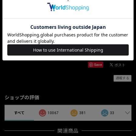
（制限ない商品が一緒の場合も個別にキャンセル処理ができないため
全てキャンセルとなりますので改めてご注文をお願い致します）
※ご注文後の別注文の同梱はシステム上ご対応できません。
上記該当の場合も返品、交換はご対応出来ませんのでご理解の上ご注
文をお願い致します。
この商品をアプリで見る
Save
通報する
ショップの評価
すべて
10067
381
33
関連商品