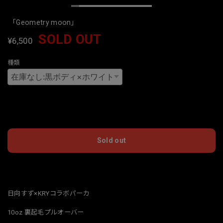
「Geometry moon」
SOLD OUT
¥6,500
種類
International shipping available
Sold out
日本国内にお住まいの方向け
日向すず×KRYコラボパーカ
10oz 裏起毛プルオーバー