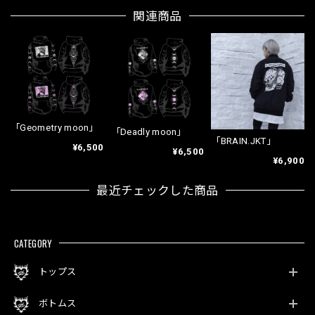
関連商品
「Geometry moon」
「Deadly moon」
「BRAIN.JKT」
¥6,500
¥6,500
¥6,900
最近チェックした商品
CATEGORY
トップス
ボトムス