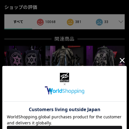
ショップの評価
すべて
10068
381
33
関連商品
「KDWG」
「PDR」
「IBARA」
¥7,150
¥8,690
¥9,570
最近チェックした商品