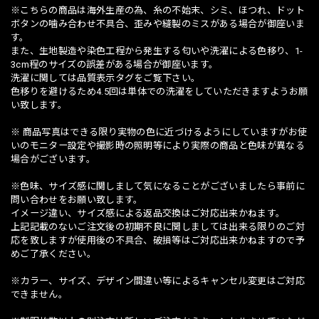
※こちらの商品は海外生産の為、糸の不始末、シミ、ほつれ、ドット
ボタンの噛み合わせ不具合、歪みや縫製のミスがある場合が御座いま
す。
また、生地製造や染色工程から発生する匂いや洗濯による色移り、1-
3cm程のサイズの誤差がある場合が御座います。
洗濯に関しては品質表示タグをご覧下さい。
色移りを避けるため4.5回は単体での洗濯をしていただきますようお願
い致します。
※ 商品写真はできる限り実物の色に近づけるようにしていますがお使
いのモニター設定や撮影時の照明等により実際の商品と色味が異なる
場合がございます。
※色味、サイズ感に関しまして気になることがございましたら事前に
問い合わせをお願い致します。
イメージ違い、サイズ感による返品交換はご対応出来かねます。
上記記載のないご注文後の初期不良に関しましては出来る限りのご対
応を致しますが使用後の不具合、破損等はご対応出来かねますので予
めご了承ください。
※カラー、サイズ、デザイン間違い等によるキャンセル変更はご対応
できません。