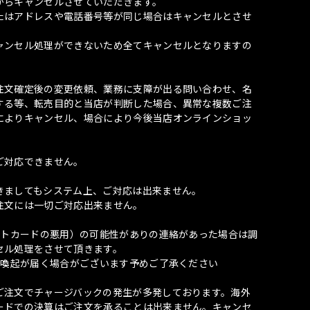
からキャンセルさせていただきます。
たはアドレスや電話番号等が同じ場合はキャンセルとさせ
ャンセル処理ができないため全てキャンセルとなりますの
注文確定後の変更依頼、業務に支障が出る問い合わせ、名
する等、転売目的と当店が判断した場合、異常な複数ご注
によりキャンセル、場合により今後当店オンラインショッ
ご対応できません。
きましてもシステム上、ご対応は出来ません。
注文には一切ご対応出来ません。
ットカードの悪用）の可能性がありの連絡があった場合は調
セル処理をさせて頂きます。
意喚起が届く場合がございます予めご了承ください
ご注文でチャージバックの発生が多発しております。海外
ードでの決算はご注文を承ることは出来ません。キャンセ