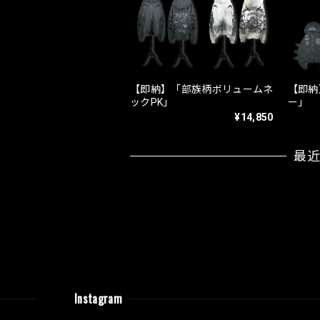
【即納】「部族柄ボリュームネ
【即納
ックPK」
ー」
¥14,850
最
Instagram