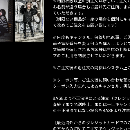
※制限枚数以上の別注文は新しいご注文
お名前が違う場合もお届け先ご住所、ま
ていただきます。
（制限ない商品が一緒の場合も個別にキ
で改めてご注文をお願い致します）
※何度もキャンセル、保管切れ返還、ご
前や電話番号を変え何点も購入しようと
文等繰り返しされるお客様は当店の判断
プのご利用を制限させていただきます。
※ご注文後の別注文の同梱はシステム上
※クーポン等、ご注文後に問い合わせ頂
クーポン入力忘れによるキャンセル、再
BASEより不正決済による注文（クレジ
査終了まで発送停止、または一旦キャン
※不正決済ではない場合もBASEより注
【最近海外からのクレジットカードでの
の方からの初めてご注文でクレジットカ