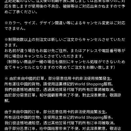
上記記載のないご注文後の初期不良に関しましては出来る限りのご対
応を致しますが使用後の不具合、破損等はご対応出来かねますので予
めご了承ください。
※カラー、サイズ、デザイン間違い等によるキャンセル変更はご対応
できません。
※制限枚数以上の別注文は新しいご注文からキャンセルさせていただ
きます。
お名前が違う場合もお届け先ご住所、またはアドレスや電話番号等が
同じ場合はキャンセルとさせていただきます。
（制限ない商品が一緒の場合も個別にキャンセル処理ができないため
全てキャンセルとなりますので改めてご注文をお願い致します）
※ 由於來自中國的訂單，部分惡意信用卡的非法使用頻繁發生。
所有運往中國的貨物，請使用這裏標記的World Shopping服務。
我們很遺憾地通知您，透過其他貿易代理下的所有訂單將被取消。
由於部分惡意訂單，給中國顧客帶來了不便，對此深表歉意，敬請諒
解。
由于来自中国的订单，部分恶意信用卡的非法使用频繁发生。
所有运往中国的货物，请使用这里标记的World Shopping服务。
我们很遗憾地通知您，透过其他贸易代理下的所有订单将被取消。
由于部分恶意订单，给中国顾客带来了不便，对此深表歉意，敬请谅