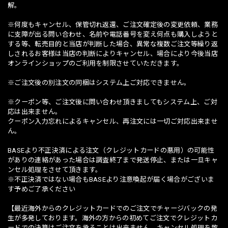
解。
※何度もキャンセル、保管切れ返還、ご注文確定後の変更依頼、業務
に支障が出る問い合わせ、名前や電話番号を変え何点も購入しようと
する等、転売目的と当店が判断した場合、異常な複数ご注文等繰り返
しされるお客様は当店の判断によりキャンセル、場合により今後当店
オンラインショップのご利用を制限させていただきます。
※ご注文後の別注文の同梱はシステム上ご対応できません。
※クーポン等、ご注文後に問い合わせ頂きましてもシステム上、ご対
応は出来ません。
クーポン入力忘れによるキャンセル、再注文には一切ご対応出来ませ
ん。
BASEより不正決済による注文（クレジットカードの悪用）の可能性
がありの連絡があった場合は調査終了まで発送停止、または一旦キャ
ンセル処理をさせて頂きます。
※不正決済ではない場合もBASEより注意喚起が届く場合がございま
す予めご了承ください
【最近海外からのクレジットカードでのご注文でチャージバックの発
生が多発しております。海外の方からの初めてご注文でクレジットカ
ードでの決算はご注文を承ることは出来ません。キャンセル処理を致