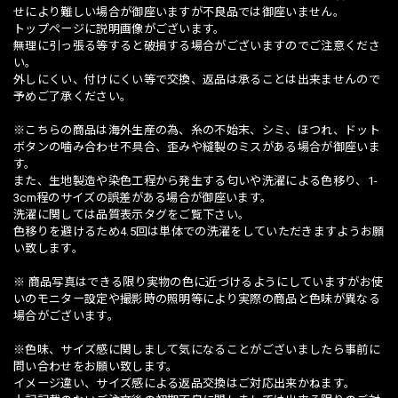
せにより難しい場合が御座いますが不良品では御座いません。
トップページに説明画像がございます。
無理に引っ張る等すると破損する場合がございますのでご注意くださ
い。
外しにくい、付けにくい等で交換、返品は承ることは出来ませんので
予めご了承ください。
※こちらの商品は海外生産の為、糸の不始末、シミ、ほつれ、ドット
ボタンの噛み合わせ不具合、歪みや縫製のミスがある場合が御座いま
す。
また、生地製造や染色工程から発生する匂いや洗濯による色移り、1-
3cm程のサイズの誤差がある場合が御座います。
洗濯に関しては品質表示タグをご覧下さい。
色移りを避けるため4.5回は単体での洗濯をしていただきますようお願
い致します。
※ 商品写真はできる限り実物の色に近づけるようにしていますがお使
いのモニター設定や撮影時の照明等により実際の商品と色味が異なる
場合がございます。
※色味、サイズ感に関しまして気になることがございましたら事前に
問い合わせをお願い致します。
イメージ違い、サイズ感による返品交換はご対応出来かねます。