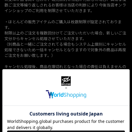
数ご注文等繰り返しされるお客様は当店の判断により今後当店オンラ
インショップのご利用を制限させていただきます。
・ほとんどの販売アイテムのご購入は枚数制限が設定されておりま
す。
制限以上のご注文を複数回分けてご注文いただいた場合、新しいご注
文分からキャンセル処理させていただきます。
（別商品と一緒にご注文されてる場合もシステム上個別にキャンセル
処理できないため一括キャンセルとなりますので対象外の商品は再度
ご注文をお願い致します。）
キャンセル処理後、商品在庫切れとなった場合の責任は負えませんの
で予めご了承ください。
※例）枚数制限が2着の場合
最初のご注文で1着注文、2度目のご注文で2着注文の場合、
システム上個別キャンセルは出来ませんので2度目のご注文をキャン
セル処理させて頂きます。
再度1着のみご注文お願い致します。
ご注文時のお名前、電話番号等が違う場合もお届け先ご住所が一致し
てる場合（その逆のパターンも）、また同一のお客様と当店で把握し
ている場合は同様の対応とさせて頂きます。