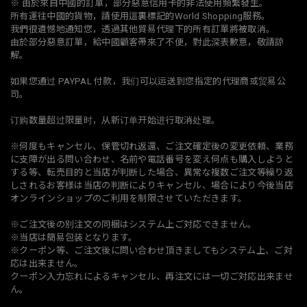
※ 由於來自中國的訂單，部分惡意信用卡的非法使用頻繁發生。
所有運往中國的貨物，請使用這裏標記的World Shopping服務。
我們很遺憾地通知您，透過其他貿易代理下的所有訂單將被取消。
由於部分惡意訂單，給中國顧客帶來了不便，對此深表歉意，敬請諒
解。
如果您通过 PAYPAL 付款，我们可以运送到您指定的代理商或贸易公
司。
订购数量超过限量时，从新订单开始进行取消处理。
※何度もキャンセル、保管切れ返還、ご注文確定後の変更依頼、業務
に支障が出る問い合わせ、名前や電話番号を変え何点も購入しようと
する等、転売目的と当店が判断した場合、異常な複数ご注文等繰り返
しされるお客様は当店の判断によりキャンセル、場合により今後当店
オンラインショップのご利用を制限させていただきます。
※ご注文後の別注文の同梱はシステム上ご対応できません。
※当店は簡易包装となります。
※クーポン等、ご注文後に問い合わせ頂きましてもシステム上、ご対
応は出来ません。
クーポン入力忘れによるキャンセル、再注文には一切ご対応出来ませ
ん。