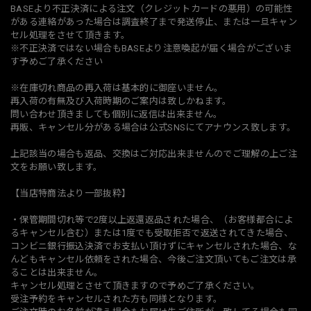
BASEより不正決済による注文（クレジットカードの悪用）の可能性
がある連絡があった場合は調査終了まで発送停止、または一旦キャン
セル処理をさせて頂きます。
※不正決済ではない場合もBASEより注意喚起が届く場合がございま
す予めご了承ください
※在庫切れ商品の再入荷は基本的に御座いません。
再入荷の有無及び入荷時期のご案内は致しかねます。
問い合わせ頂きましても個別に返信は出来ません。
再販、キャンセル分がある場合は公式SNSにてアナウンス致します。
上記該当の場合も返品、交換はご対応出来ませんのでご理解の上ご注
文をお願い致します。
【当店特商法より一部抜粋】
・保管期間切れ等で2度以上返還返品された場合、（お客様都合によ
るキャンセル含む）または1度でも受取拒否で返送されてきた場合、
コンビニ銀行振込決済でお支払い頂けずにキャンセルされた場合、な
んどもキャンセル依頼をされた場合、今後ご注文頂いてもご注文は承
ることは出来ません。
キャンセル処理とさせて頂きますので予めご了承ください。
受注予約をキャンセルされた方も同様となります。