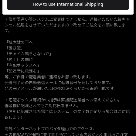
（販売ページに特に枚数制限がない場合はその限りではございませ
ん）
・住所間違い等システム上変更はできません。連絡いただいた後キャ
ンセル処理をさせていただきますので改めてご注文をお願い致しま
す。
「植木鉢の下へ」
「置き配」
「チャイム鳴らさないで」
「勝手口の前に」
「宅配ボックスへ」
「配達時に電話を」
等、ご自身で配送業者に連絡をお願い致します。
発送完了時の自動送信メールに追跡番号記載しております。
発送完了メールが届いた日の夜22時くらいから追跡可能です。
・宅配ボックス等細かい指示は直接配送業者へお伝えください。
備考欄に記載されてもご対応出来ません。
（住所に記載された場合はシステム上の文字数が足りる場合はご対応
致します）
海外インターネットプロバイダ経由でのアクセス、
その他BASEが独自に要注意と指定している内容がふくまれるご注文