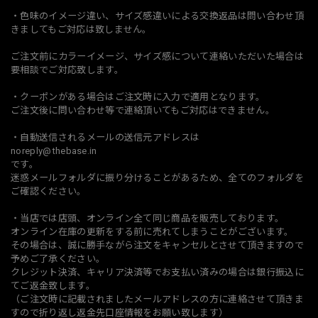
・色味のイメージ違い、サイズ感違いによる交換返品は問い合わせ頂
きましてもご対応は致しません。
ご注文前にカラーイメージ、サイズ感について連絡いただいた場合は
要相談でご対応致します。
・クーポンがある場合はご注文時に入力で適用となります。
ご注文後に問い合わせ等で連絡頂いてもご対応はできません。
・自動送信されるメールの送信元アドレスは
noreply@thebase.in
です。
迷惑メールフォルダに振り分けることがあるため、全てのフォルダを
ご確認ください。
・当店では店頭、オンライン全て同じ商品を販売しております。
オンライン在庫の更新をする前に売れてしまうことがございます。
その場合は、誠に勝手ながら注文をキャンセルとさせて頂きますので
予めご了承ください。
クレジット決済、キャリア決済等でお支払い済みの場合は銀行振込に
てご返金致します。
（ご注文時に記載されましたメールアドレスの方に連絡させて頂きま
すので折り返し返金先口座情報をお願い致します）