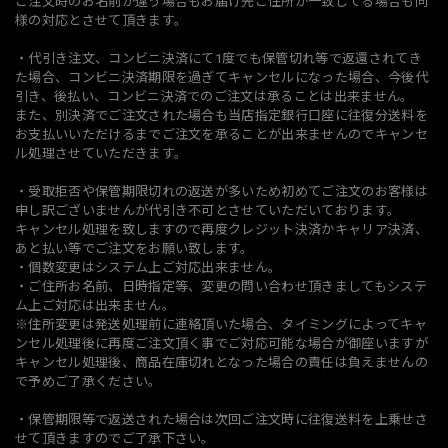
ご注文時のお名前が違う場合もお届け先ご住所が一致してる場合も同
様の対応とさせて頂きます。
・代引き注文、コンビニ決済にて1度でも保管切れ等で返還されてき
た場合、コンビニ決済期限を過ぎてキャンセルになった場合、今後代
引き、後払い、コンビニ決済でのご注文は承ることは出来ません。
また、別決済でご注文された場合も当店指定銀行口座に往復分送料を
お支払いいただけるまでご注文を承ることが出来ませんのでキャンセ
ル処理させていただきます。
・受取拒否や保管期限切れの返送が多いため初めてご注文のお客様は
申し訳ございませんが代引き不可とさせていただいております。
キャンセル処理を致しますので再度クレジット決済かキャリア決済、
あと払い等でご注文をお願い致します。
・個数変更はシステム上ご対応出来ません。
・ご住所お名前、日時指定等、変更の問い合わせ頂きましてもシステ
ム上ご対応は出来ません。
※住所変更は発送処理前に連絡頂いた場合、タイミングによってキャ
ンセル処理後に再度ご注文頂く事でご対応可能な場合が御座いますが
キャンセル処理後、商品在庫切れとなった場合の責任は負えませんの
で予めご了承ください。
・保管期限等で返送された場合は次回ご注文時に往復送料を上乗せさ
せて頂きますのでご了承下さい。