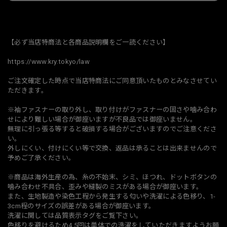
日本国内にお住まいの方向け
【必ず当店特商法と各商品説明欄をご一読ください】
https://www.kry.tokyo/law
ご注文確定した時点で当店特商法にご同意頂いたものとみなさせてい
ただきます。
※袖ファスナーの取り外し、取り付けがファスナーの固さや噛み合わ
せにより難しい場合が御座いますが不良品では御座いません。
無理に引っ張る等すると破損する場合がございますのでご注意くださ
い。
外しにくい、付けにくい等で交換、返品は承ることは出来ませんので
予めご了承ください。
※商品は海外生産の為、糸の不始末、シミ、ほつれ、ドットボタンの
噛み合わせ不具合、歪みや縫製のミスがある場合が御座います。
また、生地製造や染色工程から発生する匂いや洗濯による色移り、1-
3cm程のサイズの誤差がある場合が御座います。
洗濯に関しては品質表示タグをご覧下さい。
色移りを避けるため4.5回は単体での洗濯をしていただきますようお願