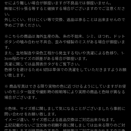
せにより難しい場合が御座いますが不良品では御座いません。
無理に引っ張る等すると破損する場合がございますのでご注意くださ
い。
外しにくい、付けにくい等で交換、返品は承ることは出来ませんので
予めご了承ください。
※こちらの商品は海外生産の為、糸の不始末、シミ、ほつれ、ドット
ボタンの噛み合わせ不具合、歪みや縫製のミスがある場合が御座いま
す。
また、生地製造や染色工程から発生する匂いや洗濯による色移り、1-
3cm程のサイズの誤差がある場合が御座います。
洗濯に関しては品質表示タグをご覧下さい。
色移りを避けるため4.5回は単体での洗濯をしていただきますようお願
い致します。
※ 商品写真はできる限り実物の色に近づけるようにしていますがお使
いのモニター設定や撮影時の照明等により実際の商品と色味が異なる
場合がございます。
※色味、サイズ感に関しまして気になることがございましたら事前に
問い合わせをお願い致します。
イメージ違い、サイズ感による返品交換はご対応出来かねます。
上記記載のないご注文後の初期不良に関しましては出来る限りのご対
応を致しますが使用後の不具合、破損等はご対応出来かねますので予