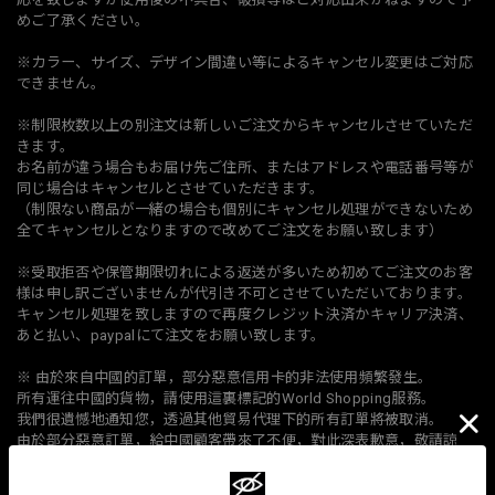
めご了承ください。
※カラー、サイズ、デザイン間違い等によるキャンセル変更はご対応
できません。
※制限枚数以上の別注文は新しいご注文からキャンセルさせていただ
きます。
お名前が違う場合もお届け先ご住所、またはアドレスや電話番号等が
同じ場合はキャンセルとさせていただきます。
（制限ない商品が一緒の場合も個別にキャンセル処理ができないため
全てキャンセルとなりますので改めてご注文をお願い致します）
※受取拒否や保管期限切れによる返送が多いため初めてご注文のお客
様は申し訳ございませんが代引き不可とさせていただいております。
キャンセル処理を致しますので再度クレジット決済かキャリア決済、
あと払い、paypalにて注文をお願い致します。
※ 由於來自中國的訂單，部分惡意信用卡的非法使用頻繁發生。
所有運往中國的貨物，請使用這裏標記的World Shopping服務。
我們很遺憾地通知您，透過其他貿易代理下的所有訂單將被取消。
由於部分惡意訂單，給中國顧客帶來了不便，對此深表歉意，敬請諒
解。