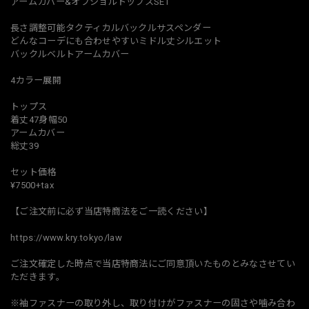
アームカバー&オフショルトップスSET
長さ調整可能タクティカルバックルサスペンダー
どんなコーデにも合わせやすいミドル丈シルエット
バックルベルトアームカバー
4カラー展開
トップス
着丈47身幅50
アームカバー
総丈39
セット価格
¥7500+tax
【ご注文前に必ず当店特商法をご一読ください】
https://www.kry.tokyo/law
ご注文確定した時点で当店特商法にご同意頂いたものとみなさせてい
ただきます。
※袖ファスナーの取り外し、取り付けがファスナーの固さや噛み合わ