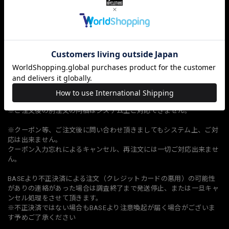
如果您通过 PAYPAL 付款，我们可以运送到您指定的代理商或贸易公
司。
订购数量超过限量时，从新订单开始进行取消处理。
※何度もキャンセル、保管切れ返還、ご注文確定後の変更依頼、業務
に支障が出る問い合わせ、名前や電話番号を変え何点も購入しようと
する等、転売目的と当店が判断した場合、異常な複数ご注文等繰り返
しされるお客様は当店の判断によりキャンセル、場合により今後当店
オンラインショップのご利用を制限させていただきます。
※ご注文後の別注文の同梱はシステム上ご対応できません。
※クーポン等、ご注文後に問い合わせ頂きましてもシステム上、ご対
応は出来ません。
クーポン入力忘れによるキャンセル、再注文には一切ご対応出来ませ
ん。
BASEより不正決済による注文（クレジットカードの悪用）の可能性
がありの連絡があった場合は調査終了まで発送停止、または一旦キャ
ンセル処理をさせて頂きます。
※不正決済ではない場合もBASEより注意喚起が届く場合がございま
す予めご了承ください