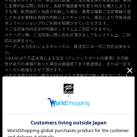
※何度もキャンセル、保管切れ返還、ご注文確定後の変更依頼、業務
に支障が出る問い合わせ、名前や電話番号を変え何点も購入しようと
する等、転売目的と当店が判断した場合、異常な複数ご注文等繰り返
しされるお客様は当店の判断によりキャンセル、場合により今後当店
オンラインショップのご利用を制限させていただきます。
※ご注文後の別注文の同梱はシステム上ご対応できません。
※クーポン等、ご注文後に問い合わせ頂きましてもシステム上、ご対
応は出来ません。
クーポン入力忘れによるキャンセル、再注文には一切ご対応出来ませ
ん。
※BASEより不正決済による注文（クレジットカードの悪用）の可能
性がありの連絡があった場合は調査終了まで発送停止、または一旦キ
ャンセル処理をさせて頂きます。
※不正決済ではない場合もBASEより注意喚起が届く場合がございま
す予めご了承ください
上記該当の場合も返品、交換はご対応出来ませんのでご理解の上ご注
文をお願い致します
【请务必在订购前阅读说明和我们的特殊业务法规】
https://www.kry.tokyo/law
一旦您的订单确认，我们将假定您已同意我们的使用条款