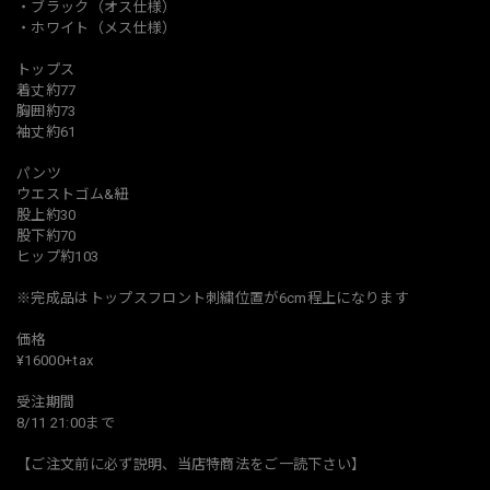
・ブラック（オス仕様）
・ホワイト（メス仕様）
トップス
着丈約77
胸囲約73
袖丈約61
パンツ
ウエストゴム&紐
股上約30
股下約70
ヒップ約103
※完成品はトップスフロント刺繍位置が6cm程上になります
価格
¥16000+tax
受注期間
8/11 21:00まで
【ご注文前に必ず説明、当店特商法をご一読下さい】