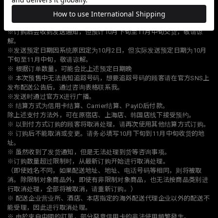
※成品的前部刺绣位置向上6cm左右。
※订购后会收到发送通知，但预计10月下旬至11月中旬交货，敬请谅
解。
※发送预定日期因系统原因定为10月2日，但实际发送预定日期为10月
下旬至11月中旬，敬请谅解。
※ 根据订单数量，可能会比上述预定日期晚
※ 本次预售中无法告知追踪号码，想要追踪号码的顾客请在官方SNS上
发布配送公告后，通过咨询表格联系我。
※发送时通过官方X进行广播。
※ 结算方式为信用卡结算、Carrier结算、PayID后付款。
除上述支付方法外，可在原宿店、上海店、韩国店线下接受预约。
※ 以到付方式订购的顾客将取消处理，请再次使用其他结算方式订购。
※ 订购后不能取消或变更。请务必填写10月下旬到11月中旬收货的地
址。
※ 虽然收到了发货通知，但是无法处理到货等咨询事项。
※订购数量超过限制时，从最新订购开始进行取消处理。
（即使姓名不同，如果配送地址、地址、电话号码等相同，则将被取
消。除限制对象商品外，即使有非限制对象商品，也无法按商品类别进
行取消处理，全部将被取消，请重新订购。）
※ 配送企业营业所、酒店、本店指定的海外配送代理企业以外的配送不
能受理，因此进行取消处理。
※ 由於來自中國的訂單，部分惡意信用卡的非法使用頻繁發生。