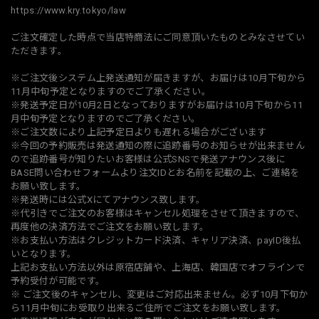
https://www.kry.tokyo/law
ご注文確定した時点で当店特商法にご同意頂いたものとみなさせてい
ただきます。
‪※ご注文後システム上発送通知が届きますが、お届けは10月下旬から
11月中旬予定となりますのでご了承ください。
※発送予定日が10月2日となっておりますがお届けは10月下旬から11
月中旬予定となりますのでご了承ください。
※ご注文数により上記予定日よりも遅れる場合がございます
※今回の予約販売は発送通知の際に追跡番号のお知らせが出来ません
ので追跡番号が知りたいお客様は公式SNSで発送アナウンス後に
BASE問い合わせフォームより注文IDとお名前を記載の上、ご連絡を
お願い致します。
※発送時には公式Xにてアナウンス致します。
※代引きでご注文のお客様はキャンセル処理をさせて頂きますので、
再度他の決済方法でご注文をお願い致します。
※お支払い方法はクレジットカード決済、キャリア決済、payID後払
いとなります。
上記お支払い方法以外は原宿店舗や、上海店、韓国店でオフラインで
予約受付が可能です。
※ ご注文後のキャンセル、変更はご対応出来ません。必ず10月下旬か
ら11月中旬にお受取り出来るご住所でご注文をお願い致します。