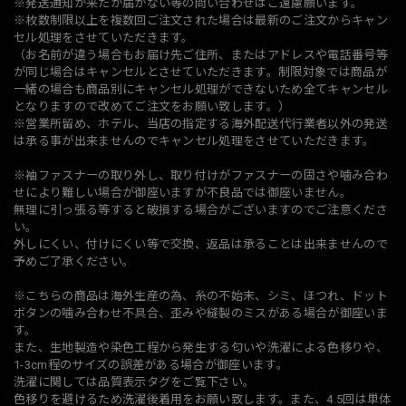
※発送通知が来たが届かない等の問い合わせはご遠慮願います。
※枚数制限以上を複数回ご注文された場合は最新のご注文からキャン
セル処理をさせていただきます。
（お名前が違う場合もお届け先ご住所、またはアドレスや電話番号等
が同じ場合はキャンセルとさせていただきます。制限対象では商品が
一緒の場合も商品別にキャンセル処理ができないため全てキャンセル
となりますので改めてご注文をお願い致します。）
※営業所留め、ホテル、当店の指定する海外配送代行業者以外の発送
は承る事が出来ませんのでキャンセル処理をさせていただきます。
※袖ファスナーの取り外し、取り付けがファスナーの固さや噛み合わ
せにより難しい場合が御座いますが不良品では御座いません。
無理に引っ張る等すると破損する場合がございますのでご注意くださ
い。
外しにくい、付けにくい等で交換、返品は承ることは出来ませんので
予めご了承ください。
※こちらの商品は海外生産の為、糸の不始末、シミ、ほつれ、ドット
ボタンの噛み合わせ不具合、歪みや縫製のミスがある場合が御座いま
す。
また、生地製造や染色工程から発生する匂いや洗濯による色移りや、
1-3cm程のサイズの誤差がある場合が御座います。
洗濯に関しては品質表示タグをご覧下さい。
色移りを避けるため洗濯後着用をお願い致します。また、4.5回は単体