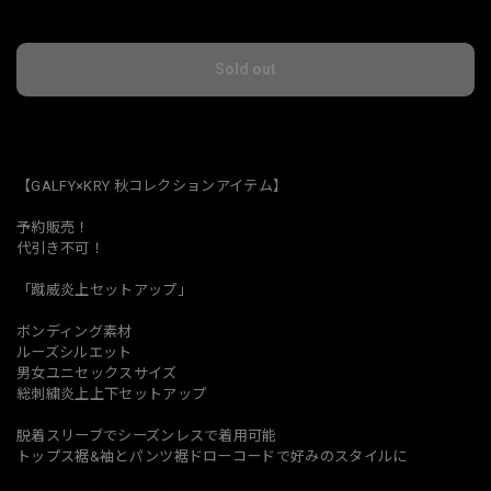
Ship to Japan only
Sold out
日本国内にお住まいの方向け
【GALFY×KRY 秋コレクションアイテム】
予約販売！
代引き不可！
「蹴威炎上セットアップ」
ボンディング素材
ルーズシルエット
男女ユニセックスサイズ
総刺繍炎上上下セットアップ
脱着スリーブでシーズンレスで着用可能
トップス裾&袖とパンツ裾ドローコードで好みのスタイルに