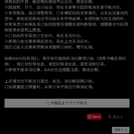
使用后的不良、破损等则很难予以应对，敬请谅解。
※因颜色、尺寸、设计错误、地址变更等引起的取消变更不能对应。
※多次取消、返还保管用完、订单确定后的变更委托、业务出现差池的
咨询、更换姓名和电话号码购买多件物品等，本店判断为转卖目的时，
异常多次订购等反复订购的顾客将根据本店判断取消，根据情况今后限
制使用本店网上商店。
※订购后附带其他订货单时，系统无法对应。
※即使订购优惠券等后咨询，系统上也无法应对。
因忘记输入优惠券而取消或重新订购时，概不处理。
如果BASE联系我们，表示有可能因非法结算而订购（信用卡被恶意利
用），我们将暂停发送，或暂时取消发送，直至调查结束。
※即使不是非法结算，BASE也会提醒注意，敬请谅解。
上述情况也不能进行退货、换货，请谅解后再订购。
订购数量超过限量时，从新订单开始进行取消处理。
この商品をアプリで見る
Save
通報する