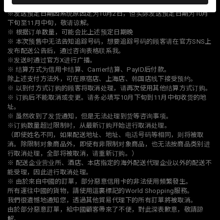
解。
※发送预定日期因系统原因定为10月2日，但实际发送预定日期为10月
下旬至11月中旬，敬请谅解。
※ 根据订单数量，可能会比上述预定日期晚
※ 本次预售中无法告知追踪号码，想要追踪号码的顾客请在官方SNS上
发布配送公告后，通过咨询表格联系我。
※发送时通过官方X进行广播。
※ 结算方式为信用卡结算、Carrier结算、PayID后付款。
除上述支付方法外，可在原宿店、上海店、韩国店线下接受预约。
※ 以到付方式订购的顾客将取消处理，请再次使用其他结算方式订购。
※ 订购后不能取消或变更。请务必填写10月下旬到11月中旬收货的地
址。
※ 虽然收到了发货通知，但是无法处理到货等咨询事项。
※订购数量超过限制时，从最新订购开始进行取消处理。
（即使姓名不同，如果配送地址、地址、电话号码等相同，则将被取
消。除限制对象商品外，即使有非限制对象商品，也无法按商品类别进
行取消处理，全部将被取消，请重新订购。）
※ 配送企业营业所、酒店、本店指定的海外配送代理企业以外的配送不
能受理，因此进行取消处理。
※ 由於來自中國的訂單，部分惡意信用卡的非法使用頻繁發生。
所有運往中國的貨物，請使用這裏標記的World Shopping服務。
我們很遺憾地通知您，透過其他貿易代理下的所有訂單將被取消。
由於部分惡意訂單，給中國顧客帶來了不便，對此深表歉意，敬請諒
解。