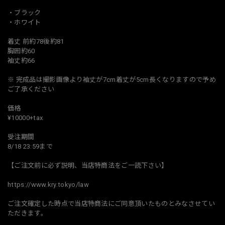
・ブラック
・ホワイト
着丈 前約78後約81
胸囲約60
袖丈約66
※ 完成品は撮影画像より袖丈が7cm着丈が5cm長くなりますので予め
ご了承ください
価格
¥10000+tax
受注期間
8/18 23:59まで
【ご注文前に必ず説明、当店特商法をご一読下さい】
https://www.kry.tokyo/law
ご注文確定した時点で当店特商法にご同意頂いたものとみなさせてい
ただきます。