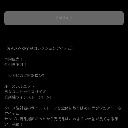
Ship to Japan only
Sold out
日本国内にお住まいの方向け
【GALFY×KRY 秋コレクションアイテム】
予約販売！
代引き不可！
「ピカピカ注射器ロンT」
ルーズシルエット
男女ユニセックスサイズ
総刺繍ラインストーンロンT
クロス注射器のラインストーンを全体に散りばめたラグジュアリーな
アイテム
サンプル商品撮影だったから完成品はこれより7cm袖が長くなる予
定！萌袖！