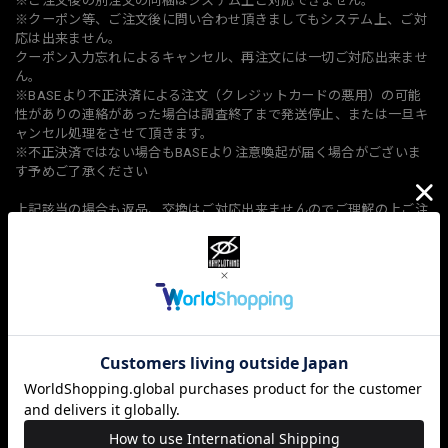
※ご注文後の別注文の同梱はシステム上ご対応できません。
※クーポン等、ご注文後に問い合わせ頂きましてもシステム上、ご対
応は出来ません。
クーポン入力忘れによるキャンセル、再注文には一切ご対応出来ませ
ん。
※BASEより不正決済による注文（クレジットカードの悪用）の可能
性がありの連絡があった場合は調査終了まで発送停止、または一旦キ
ャンセル処理をさせて頂きます。
※不正決済ではない場合もBASEより注意喚起が届く場合がございま
す予めご了承ください
上記該当の場合も返品、交換はご対応出来ませんのでご理解の上ご注
文をお願い致します
【请务必在订购前阅读说明和我们的特殊业务法规】
https://www.kry.tokyo/law
一旦您的订单确认，我们将假定您已同意我们的使用条款
※请注意，成品的袖长将比图片长 7 厘米，衣服长度将比图片长 5 厘
米。
※订购后会收到发送通知，但预计10月下旬至11月中旬交货，敬请谅