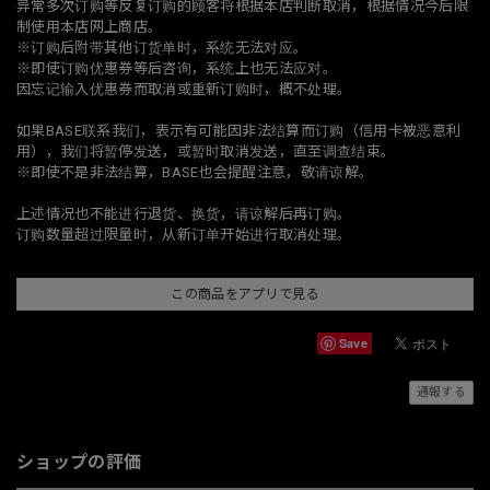
异常多次订购等反复订购的顾客将根据本店判断取消，根据情况今后限
制使用本店网上商店。
※订购后附带其他订货单时，系统无法对应。
※即使订购优惠券等后咨询，系统上也无法应对。
因忘记输入优惠券而取消或重新订购时，概不处理。
如果BASE联系我们，表示有可能因非法结算而订购（信用卡被恶意利
用），我们将暂停发送，或暂时取消发送，直至调查结束。
※即使不是非法结算，BASE也会提醒注意，敬请谅解。
上述情况也不能进行退货、换货，请谅解后再订购。
订购数量超过限量时，从新订单开始进行取消处理。
この商品をアプリで見る
Save
通報する
ショップの評価