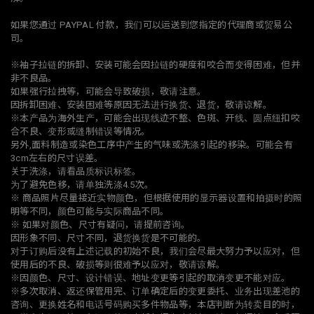
如果您通过 PAYPAL 付款，我们可以运送到您指定的代理商或贸易公
司。
※袖子拉链的拆卸、安装可能会因拉链的硬度和咬合而变得困难，但并
非不良品。
如果强行拉拽等，可能会导致破损，敬请注意。
因拆卸困难、安装困难等原因无法进行换货、退货，敬请谅解。
※本产品为海外生产，可能会出现线迹不整、色斑、开线、圆点纽扣咬
合不良、变形或缝制错误等情况。
另外,面料制造或染色工序中产生的气味或洗涤引起的移染。可能会有
3cm左右的尺寸误差。
关于洗涤，请看品质标识标签。
为了避免色移，请单独洗涤4.5次。
※ 商品照片尽量接近实物颜色，但根据使用的显示器设置和拍摄时的照
明等不同，颜色可能与实际商品不同。
※ 如果对颜色、尺寸有疑问，请提前咨询。
因形象不同、尺寸不同，退货换货是不可能的。
对于订购后没有上述记载的初始不良，我们会尽最大努力予以应对，但
使用后的不良、破损等则很难予以应对，敬请谅解。
※因颜色、尺寸、设计错误、地址变更等引起的取消变更不能对应。
※多次取消、返还保管用完、订单确定后的变更委托、业务出现差池的
咨询、更换姓名和电话号码购买多件物品等，本店判断为转卖目的时，