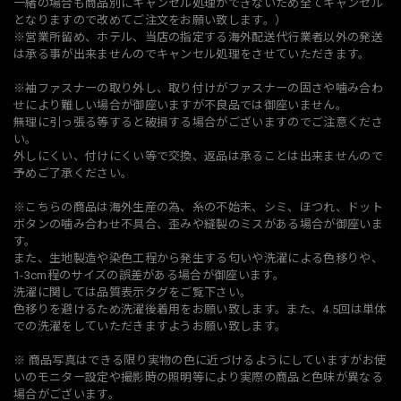
一緒の場合も商品別にキャンセル処理ができないため全てキャンセル
となりますので改めてご注文をお願い致します。）
※営業所留め、ホテル、当店の指定する海外配送代行業者以外の発送
は承る事が出来ませんのでキャンセル処理をさせていただきます。
※袖ファスナーの取り外し、取り付けがファスナーの固さや噛み合わ
せにより難しい場合が御座いますが不良品では御座いません。
無理に引っ張る等すると破損する場合がございますのでご注意くださ
い。
外しにくい、付けにくい等で交換、返品は承ることは出来ませんので
予めご了承ください。
※こちらの商品は海外生産の為、糸の不始末、シミ、ほつれ、ドット
ボタンの噛み合わせ不具合、歪みや縫製のミスがある場合が御座いま
す。
また、生地製造や染色工程から発生する匂いや洗濯による色移りや、
1-3cm程のサイズの誤差がある場合が御座います。
洗濯に関しては品質表示タグをご覧下さい。
色移りを避けるため洗濯後着用をお願い致します。また、4.5回は単体
での洗濯をしていただきますようお願い致します。
※ 商品写真はできる限り実物の色に近づけるようにしていますがお使
いのモニター設定や撮影時の照明等により実際の商品と色味が異なる
場合がございます。