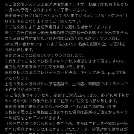
‪※ご注文後システム上発送通知が届きますが、お届けは10月下旬から
11月中旬予定となりますのでご了承ください。
※発送予定日が10月2日となっておりますがお届けは10月下旬から11
月中旬予定となりますのでご了承ください。
※ご注文数により上記予定日よりも遅れる場合がございます
※今回の予約販売は発送通知の際に追跡番号のお知らせが出来ません
ので追跡番号が知りたいお客様は公式SNSで発送アナウンス後に
BASE問い合わせフォームより注文IDとお名前を記載の上、ご連絡を
お願い致します。
※発送時には公式Xにてアナウンス致します。
※代引きでご注文のお客様はキャンセル処理をさせて頂きますので、
再度他の決済方法でご注文をお願い致します。
※お支払い方法はクレジットカード決済、キャリア決済、payID後払
いとなります。
上記お支払い方法以外は原宿店舗や、上海店、韓国店でオフラインで
予約受付が可能です。
※ ご注文後のキャンセル、変更はご対応出来ません。必ず10月下旬か
ら11月中旬にお受取り出来るご住所でご注文をお願い致します。
※発送通知が来たが届かない等の問い合わせはご遠慮願います。
※枚数制限以上を複数回ご注文された場合は最新のご注文からキャン
セル処理をさせていただきます。
（お名前が違う場合もお届け先ご住所、またはアドレスや電話番号等
が同じ場合はキャンセルとさせていただきます。制限対象では商品が