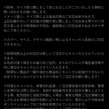
※色味、サイズ感に関しまして気になることがございましたら事前に
問い合わせをお願い致します。
イメージ違い、サイズ感による返品交換はご対応出来かねます。
上記記載のないご注文後の初期不良に関しましては出来る限りのご対
応を致しますが使用後の不具合、破損等はご対応出来かねますので予
めご了承ください。
※カラー、サイズ、デザイン間違い等によるキャンセル変更はご対応
できません。
※制限枚数以上の別注文は新しいご注文からキャンセルさせていただ
きます。
お名前が違う場合もお届け先ご住所、またはアドレスや電話番号等が
同じ場合はキャンセルとさせていただきます。
（制限ない商品が一緒の場合も商品別にキャンセル処理ができないた
め全てキャンセルとなりますので改めてご注文をお願い致します）
※何度もキャンセル、保管切れ返還、ご注文確定後の変更依頼、業務
に支障が出る問い合わせ、名前や電話番号を変え何点も購入しようと
する等、転売目的と当店が判断した場合、異常な複数ご注文等繰り返
しされるお客様は当店の判断によりキャンセル、場合により今後当店
オンラインショップのご利用を制限させていただきます。