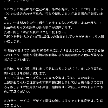
予めご了承ください。
※こちらの商品は海外生産の為、糸の不始末、シミ、ほつれ、ドット
ボタンの噛み合わせ不具合、歪みや縫製のミスがある場合が御座いま
す。
また、生地製造や染色工程から発生する匂いや洗濯による色移り、1-
3cm程のサイズの誤差がある場合が御座います。
洗濯に関しては品質表示タグをご覧下さい。
色移りを避けるため4.5回は単体での洗濯をしていただきますようお願
い致します。
※ 商品写真はできる限り実物の色に近づけるようにしていますがお使
いのモニター設定や撮影時の照明等により実際の商品と色味が異なる
場合がございます。
※色味、サイズ感に関しまして気になることがございましたら事前に
問い合わせをお願い致します。
イメージ違い、サイズ感による返品交換はご対応出来かねます。
上記記載のないご注文後の初期不良に関しましては出来る限りのご対
応を致しますが使用後の不具合、破損等はご対応出来かねますので予
めご了承ください。
※カラー、サイズ、デザイン間違い等によるキャンセル変更はご対応
できません。