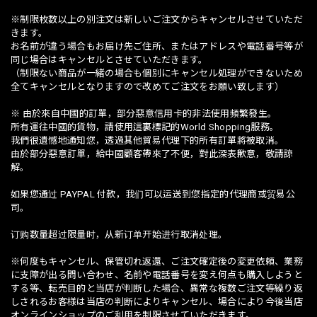
※制限枚数以上の別注文は新しいご注文からキャンセルさせていただ
きます。
お名前が違う場合もお届け先ご住所、またはアドレスや電話番号等が
同じ場合はキャンセルとさせていただきます。
（制限ない商品が一緒の場合も個別にキャンセル処理ができないため
全てキャンセルとなりますので改めてご注文をお願い致します）
※ 由於來自中國的訂單，部分惡意信用卡的非法使用頻繁發生。
所有運往中國的貨物，請使用這裏標記的World Shopping服務。
我們很遺憾地通知您，透過其他貿易代理下的所有訂單將被取消。
由於部分惡意訂單，給中國顧客帶來了不便，對此深表歉意，敬請諒
解。
如果您通过 PAYPAL 付款，我们可以运送到您指定的代理商或贸易公
司。
订购数量超过限量时，从新订单开始进行取消处理。
※何度もキャンセル、保管切れ返還、ご注文確定後の変更依頼、業務
に支障が出る問い合わせ、名前や電話番号を変え何点も購入しようと
する等、転売目的と当店が判断した場合、異常な複数ご注文等繰り返
しされるお客様は当店の判断によりキャンセル、場合により今後当店
オンラインショップのご利用を制限させていただきます。