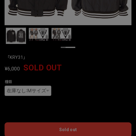
「KRY31」
SOLD OUT
¥6,000
種類
International shipping available
Sold out