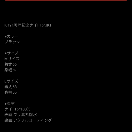
日本国内にお住まいの方向け
KRY1周年記念ナイロンJKT
●カラー
ブラック
●サイズ
Mサイズ
着丈66
身幅52
Lサイズ
着丈68
身幅55
●素材
ナイロン100％
表面:フッ素系撥水
裏面:アクリルコーティング