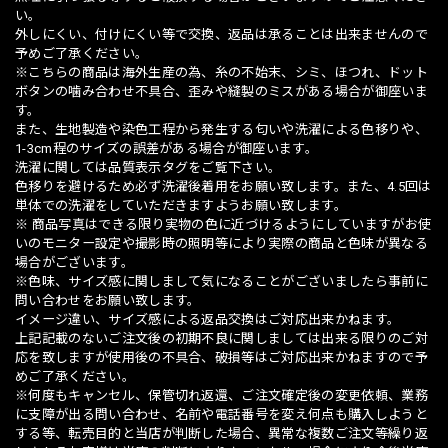
い。
外しにくい、付けにくい等で交換、返品は承ることは出来ませんので
予めご了承ください。
※こちらの商品は海外生産の為、糸の不始末、シミ、ほつれ、ドット
ボタンの噛み合わせ不具合、歪みや縫製のミスがある場合が御座いま
す。
また、生地製造や染色工程から発生する匂いや洗濯による色移りや、
1-3cm程のサイズの誤差がある場合が御座います。
洗濯に関しては品質表示タグをご覧下さい。
色移りを避けるため必ず洗濯後着用をお願い致します。また、4.5回は
単体での洗濯をしていただきますようお願い致します。
※ 商品写真はできる限り実物の色に近づけるようにしていますがお使
いのモニター設定や撮影時の照明等により実際の商品と色味が異なる
場合がございます。
※色味、サイズ感に関しまして気になることがございましたら事前に
問い合わせをお願い致します。
イメージ違い、サイズ感による返品交換はご対応出来かねます。
上記記載のないご注文後の初期不良に関しましては出来る限りのご対
応を致しますが使用後の不具合、破損等はご対応出来かねますので予
めご了承ください。
※何度もキャンセル、保管切れ返還、ご注文確定後の変更依頼、業務
に支障が出る問い合わせ、名前や電話番号を変え何点も購入しようと
する等、転売目的と当店が判断した場合、異常な複数ご注文等繰り返