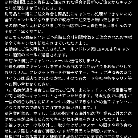
※枚数制限以上を複数回ご注文された場合は最新のご注文からキャン
セル処理をさせていただきます。
別商品と一緒にご注文場合も商品別にキャンセル処理ができないため
全てキャンセルとなりますので改めてご注文をお願い致します
その際に売り切れになりましても当店では一切責任を負えませんので
予めご了承ください。
※こちらの商品を11月ご予約時に合計制限枚数をご注文されたお客様
は全てキャンセル処理をさせていただきます。
自動的にご注文時に入力されたメールアドレス宛にBASEよりキャン
セル通知のメールが送信されます。
当店から個別にキャンセルメールは送信致しません。
発送処理前にキャンセルをするため当店では商品代金をお預かりして
おりません。クレジットカードや電子マネー、キャリア決済等の返金
サイクルは当店では分かりかねますので各カード会社や各キャリア等
へお問い合わせください。
（お名前が違う場合もお届け先ご住所、またはアドレスや電話番号等
が同じ場合はキャンセルとさせていただきます。制限対象では商品が
一緒の場合も商品別にキャンセル処理ができないため全てキャンセル
となりますので改めてご注文をお願い致します。）
※営業所留め、ホテル、当店の指定する海外配送代行業者以外の発送
は承る事が出来ませんのでキャンセル処理をさせていただきます。
※袖ファスナーの取り外し、取り付けがファスナーの固さや噛み合わ
せにより難しい場合が御座いますが不良品では御座いません。
無理に引っ張る等すると破損する場合がございますのでご注意くださ