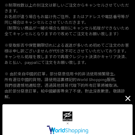
※制限枚数以上の別注文は新しいご注文からキャンセルさせていただ
きます。
お名前が違う場合もお届け先ご住所、またはアドレスや電話番号等が
同じ場合はキャンセルとさせていただきます。
（制限ない商品が一緒の場合も個別にキャンセル処理ができないため
全てキャンセルとなりますので改めてご注文をお願い致します）
※受取拒否や保管期限切れによる返送が多いため初めてご注文のお客
様は申し訳ございませんが代引き不可とさせていただいております。
キャンセル処理を致しますので再度クレジット決済かキャリア決済、
あと払い、paypalにて注文をお願い致します。
※ 由於來自中國的訂單，部分惡意信用卡的非法使用頻繁發生。
所有運往中國的貨物，請使用這裏標記的World Shopping服務。
我們很遺憾地通知您，透過其他貿易代理下的所有訂單將被取消。
由於部分惡意訂單，給中國顧客帶來了不便，對此深表歉意，敬請諒
解。
如果您通过 PAYPAL 付款，我们可以运送到您指定的代理商或贸易公
司。
订购数量超过限量时，从新订单开始进行取消处理。