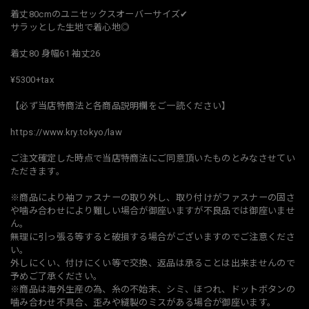
着丈80cmのユニセックスオーバーサイズ✔︎
サラッとした生地で着心地◎
着丈80 身幅61 袖丈26
¥5300+tax
【必ず当店特商法と各商品説明欄をご一読ください】
https://www.kry.tokyo/law
ご注文確定した時点で当店特商法にご同意頂いたものとみなさせてい
ただきます。
※商品により袖ファスナーの取り外し、取り付けがファスナーの固さ
や噛み合わせにより難しい場合が御座いますが不良品では御座いませ
ん。
無理に引っ張る等すると破損する場合がございますのでご注意くださ
い。
外しにくい、付けにくい等で交換、返品は承ることは出来ませんので
予めご了承ください。
※商品は海外生産の為、糸の不始末、シミ、ほつれ、ドットボタンの
噛み合わせ不具合、歪みや縫製のミスがある場合が御座います。