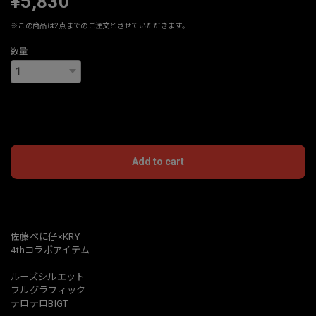
¥5,830
※この商品は2点までのご注文とさせていただきます。
数量
International shipping available
Add to cart
日本国内にお住まいの方向け
佐藤べに仔×KRY
4thコラボアイテム
ルーズシルエット
フルグラフィック
テロテロBIGT