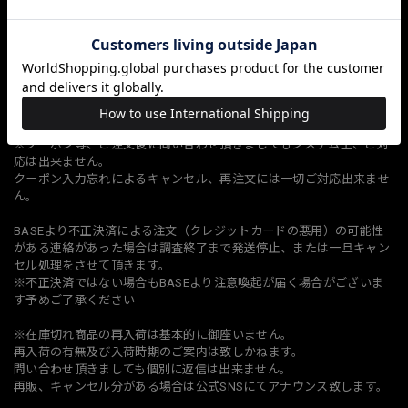
※何度もキャンセル、保管切れ返還、ご注文確定後の変更依頼、業務
に支障が出る問い合わせ、名前や電話番号を変え何点も購入しようと
する等、転売目的と当店が判断した場合、異常な複数ご注文等繰り返
しされるお客様は当店の判断によりキャンセル、場合により今後当店
オンラインショップのご利用を制限させていただきます。
※ご注文後の別注文の同梱はシステム上ご対応できません。
※当店は簡易包装となります。
※クーポン等、ご注文後に問い合わせ頂きましてもシステム上、ご対
応は出来ません。
クーポン入力忘れによるキャンセル、再注文には一切ご対応出来ませ
ん。
BASEより不正決済による注文（クレジットカードの悪用）の可能性
がある連絡があった場合は調査終了まで発送停止、または一旦キャン
セル処理をさせて頂きます。
※不正決済ではない場合もBASEより注意喚起が届く場合がございま
す予めご了承ください
※在庫切れ商品の再入荷は基本的に御座いません。
再入荷の有無及び入荷時期のご案内は致しかねます。
問い合わせ頂きましても個別に返信は出来ません。
再販、キャンセル分がある場合は公式SNSにてアナウンス致します。