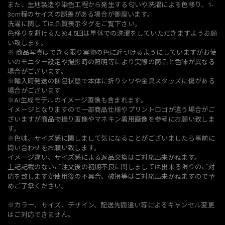
また、生地製造や染色工程から発生する匂いや洗濯による色移り、1-
3cm程のサイズの誤差がある場合が御座います。
洗濯に関しては品質表示タグをご覧下さい。
色移りを避けるため4.5回は単体での洗濯をしていただきますようお願
い致します。
※ 商品写真はできる限り実物の色に近づけるようにしていますがお使
いのモニター設定や撮影時の照明等により実際の商品と色味が異なる
場合がございます。
※輸入時発送の梱包状態で本体に折りシワや金具スタッズに傷がある
場合がございます
※AI生成モデルのイメージ画像も含まれます。
イメージとなりますので一部商品仕様やプリントロゴが違う場合がご
ざいますが商品物撮り画像やマネキン着用画像を参考にお願い致しま
す。
※色味、サイズ感に関しまして気になることがございましたら事前に
問い合わせをお願い致します。
イメージ違い、サイズ感による返品交換はご対応出来かねます。
上記記載のないご注文後の初期不良に関しましては出来る限りのご対
応を致しますが使用後の不具合、破損等はご対応出来かねますので予
めご了承ください。
※カラー、サイズ、デザイン、配送先間違い等によるキャンセル変更
はご対応できません。