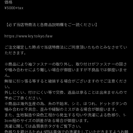
価格
¥5000+tax
【必ず当店特商法と各商品説明欄をご一読ください】
https://www.kry.tokyo/law
ご注文確定した時点で当店特商法にご同意頂いたものとみなさせてい
ただきます。
※商品により袖ファスナーの取り外し、取り付けがファスナーの固さ
や噛み合わせにより難しい場合が御座いますが不良品では御座いませ
ん。
無理に引っ張る等すると破損する場合がございますのでご注意くださ
い。
外しにくい、付けにくい等で交換、返品は承ることは出来ませんので
予めご了承ください。
※商品は海外生産の為、糸の不始末、シミ、ほつれ、ドットボタンの
噛み合わせ不具合、歪みや縫製のミスがある場合が御座います。
また、生地製造や染色工程から発生する匂いや洗濯による色移り、1-
3cm程のサイズの誤差がある場合が御座います。
洗濯に関しては品質表示タグをご覧下さい。
色移りを避けるため4.5回は単体での洗濯をしていただきますようお願