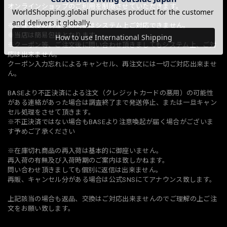
オンラインショップのご利用を制限させていただきます。
※ご注文後の別注文の同梱はシステム上ご対応できません。
※当店は簡易包装となります。
※クーポン等、ご注文後に問い合わせ頂きましてもシステム上、ご対
応は出来ません。
クーポン入力忘れによるキャンセル、再注文には一切ご対応出来ませ
ん。
BASEより不正決済による注文（クレジットカードの悪用）の可能性
がある連絡があった場合は調査終了まで発送停止、または一旦キャン
セル処理をさせて頂きます。
※不正決済ではない場合もBASEより注意喚起が届く場合がございま
す予めご了承ください
※在庫切れ商品の再入荷は基本的に御座いません。
再入荷の有無及び入荷時期のご案内は致しかねます。
問い合わせ頂きましても個別に返信は出来ません。
再販、キャンセル分がある場合は公式SNSにてアナウンス致します。
上記該当の場合も返品、交換はご対応出来ませんのでご理解の上ご注
文をお願い致します。