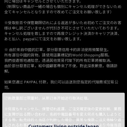
同じ場合はキャンセルとさせていただきます。
（制限ない商品が一緒の場合も個別にキャンセル処理ができないため
全てキャンセルとなりますので改めてご注文をお願い致します）
※受取拒否や保管期限切れによる返送が多いため初めてご注文のお客
様は申し訳ございませんが代引き不可とさせていただいております。
キャンセル処理を致しますので再度クレジット決済かキャリア決済、
あと払い、paypalにて注文をお願い致します。
※ 由於來自中國的訂單，部分惡意信用卡的非法使用頻繁發生。
所有運往中國的貨物，請使用這裏標記的World Shopping服務。
我們很遺憾地通知您，透過其他貿易代理下的所有訂單將被取消。
由於部分惡意訂單，給中國顧客帶來了不便，對此深表歉意，敬請諒
解。
如果您通过 PAYPAL 付款，我们可以运送到您指定的代理商或贸易公
司。
订购数量超过限量时，从新订单开始进行取消处理。
※何度もキャンセル、保管切れ返還、ご注文確定後の変更依頼、業務
に支障が出る問い合わせ、名前や電話番号を変え何点も購入しようと
する等、転売目的と当店が判断した場合、異常な複数ご注文等繰り返
しされるお客様は当店の判断によりキャンセル、場合により今後当店