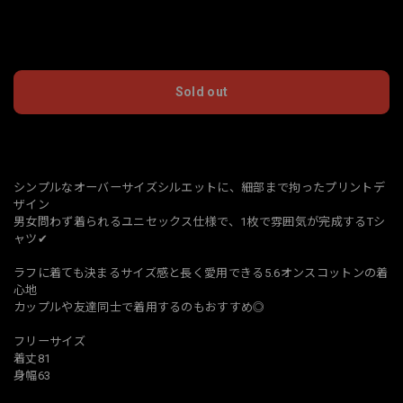
International shipping available
Sold out
日本国内にお住まいの方向け
シンプルなオーバーサイズシルエットに、細部まで拘ったプリントデ
ザイン
男女問わず着られるユニセックス仕様で、1枚で雰囲気が完成するTシ
ャツ✔︎
ラフに着ても決まるサイズ感と長く愛用できる5.6オンスコットンの着
心地
カップルや友達同士で着用するのもおすすめ◎
フリーサイズ
着丈81
身幅63