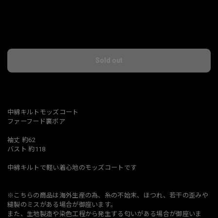
International shipping available
Sold out
日本国内にお住まいの方向け
中綿キルトモッズコート
ファーフード裏ボア
袖丈 約62
バスト 約118
中綿キルトで軽い着心地のモッズコートです
※こちらの商品は海外生産の為、糸の不始末、ほつれ、若干の歪みや
縫製のミスがある場合が御座います。
また、生地製造や染色工程から発生する匂いがある場合が御座いま