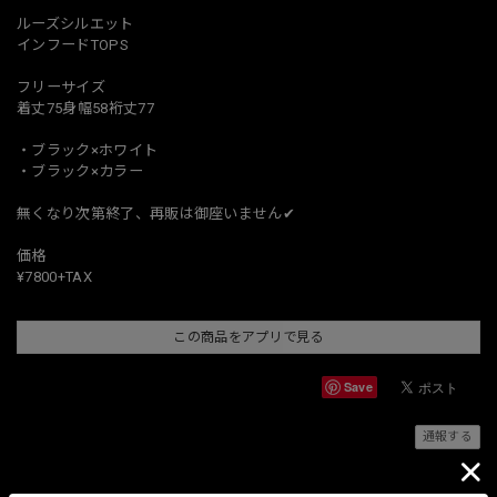
ルーズシルエット
インフードTOPS
フリーサイズ
着丈75身幅58裄丈77
・ブラック×ホワイト
・ブラック×カラー
無くなり次第終了、再販は御座いません✔︎
価格
¥7800+TAX
この商品をアプリで見る
Save
通報する