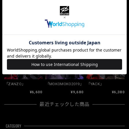
ショップの評価
すべて
10067
381
33
関連商品
「ZANZO」
「MOKOMOKO2019」
「YACK」
¥6,600
¥9,680
¥6,380
最近チェックした商品
CATEGORY