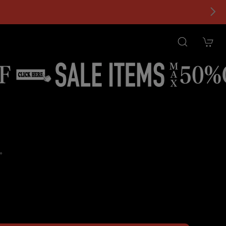
。
tional shipping available