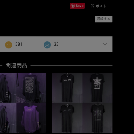
Save
通報する
381
33
関連商品