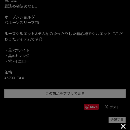
展示品。
畳詰め袋詰めなし。
オープンショルダー
バルーンスリーブTR
ルーズシルエット&デカ袖のゆったりした着心地でシルエットにこだ
わったアイテムです◎
・黒×ホワイト
・黒×オレンジ
・紫×イエロー
価格
¥6700+TAX
この商品をアプリで見る
Save
通報する