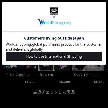
ショップの評価
すべて
10067
381
33
関連商品
「KRYくん(仮).T」
「DENANI」
「タバコポーチ３」
¥4,290
¥6,380
¥3,520
最近チェックした商品