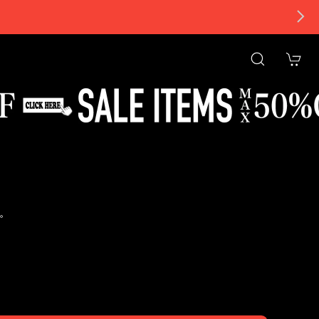
。
tional shipping available