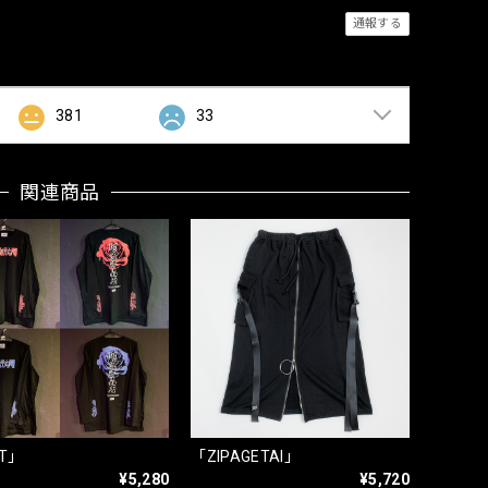
通報する
381
33
関連商品
T」
「ZIPAGETAI」
¥5,280
¥5,720