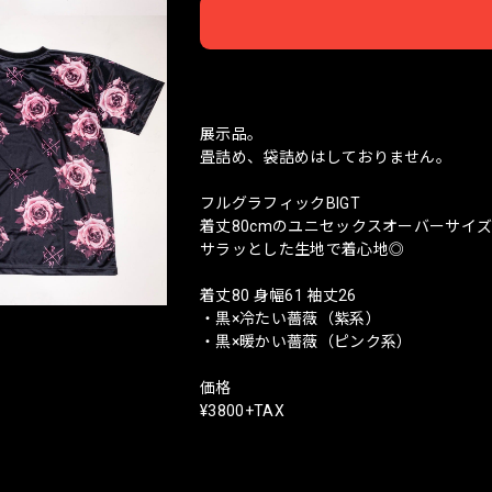
日本
展示品。
畳詰め、袋詰めはしておりません。
フルグラフィックBIGT
着丈80cmのユニセックスオーバーサイズ
サラッとした生地で着心地◎
着丈80 身幅61 袖丈26
・黒×冷たい薔薇（紫系）
・黒×暖かい薔薇（ピンク系）
価格
¥3800+TAX