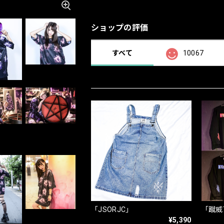
ショップの評価
すべて
10067
「JSORJC」
「蹴威
¥5,390