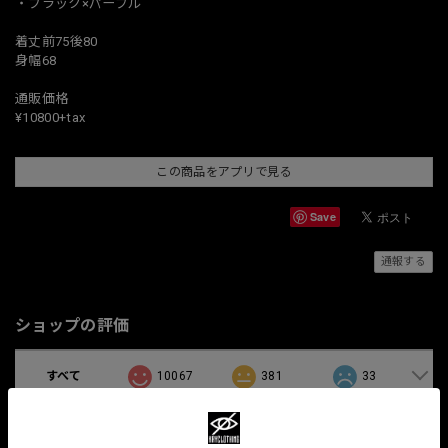
・ブラック×パープル
着丈前75後80
身幅68
通販価格
¥10800+tax
この商品をアプリで見る
Save
通報する
ショップの評価
すべて
10067
381
33
関連商品