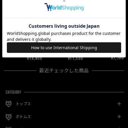
【予約】「RAZOR
【即納】「部族柄ボ
【即納】「ピカピカ
LOOP」
リュームネックPK」
注射器ロンT」
¥7,700
¥14,850
¥11,550
最近チェックした商品
CATEGORY
トップス
ボトムス