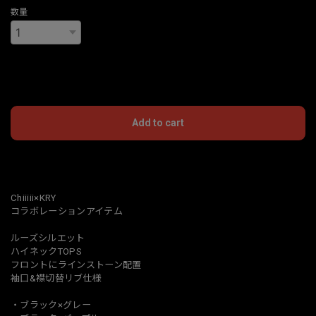
数量
International shipping available
Add to cart
日本国内にお住まいの方向け
Chiiiii×KRY
コラボレーションアイテム
ルーズシルエット
ハイネックTOPS
フロントにラインストーン配置
袖口&襟切替リブ仕様
・ブラック×グレー