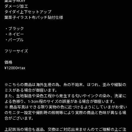
葉菜子×KRY
ダメージ加工
タイダイ上下セットアップ
葉菜子イラスト布パッチ貼付仕様
・ブラック
・ネイビー
・パープル
フリーサイズ
価格
¥12000+tax
※こちらの商品は海外生産の為、糸の不始末、ほつれ、歪みや縫製の
ミスがある場合が御座います。
また、生地製造や染色工程から発生する匂いやインクの染み、洗濯に
よる色移り、1-3cm程のサイズの誤差がある場合が御座います。
※ 商品写真はできる限り実物の色に近づけるようにしていまがお使い
のモニター設定や撮影時の照明等により実際の商品と色味が異なる場
合がございます。
上記該当の場合も返品、交換はご対応出来ませんのでご理解の上ご注