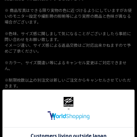
※ 商品写真はできる限り実物の色に近づけるようにしていますがお使
いのモニター設定や撮影時の照明等により実際の商品と色味が異なる
場合がございます。
※色味、サイズ感に関しまして気になることがございましたら事前に
問い合わせをお願い致します。
イメージ違い、サイズ感による返品交換はご対応出来かねますので予
めご了承ください。
※カラー、サイズ間違い等によるキャンセル変更はご対応できませ
ん。
※制限枚数以上の別注文は新しいご注文からキャンセルさせていただ
きます。
（制限ない商品が一緒の場合も個別にキャンセル処理ができないため
全てキャンセルとなりますので改めてご注文をお願い致します）
上記該当の場合も返品、交換はご対応出来ませんのでご理解の上ご注
文をお願い致します。
この商品をアプリで見る