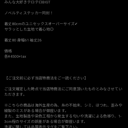
みんな大好きテロテロBIGT
ノベルティステッカー同封！
着丈80cmのユニセックスオーバーサイズ✔︎
サラッとした生地で着心地◎
着丈80 身幅61 袖丈26
価格
各¥4500+tax
【ご注文前に必ず当店特商法をご一読ください】
ご注文確定した時点で当店特商法にご同意頂いたものとみなさせてい
ただきます。
※こちらの商品は海外生産の為、糸の不始末、シミ、ほつれ、歪みや
縫製のミスがある場合が御座います。
また、生地製造や染色工程から発生する匂いや洗濯による色移り、1-
3cm程のサイズの誤差がある場合が御座います。
洗濯に関しては品質表示タグをご覧下さい。