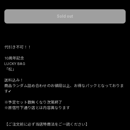
Sold out
日本国内にお住まいの方向け
代引き不可！！
10周年記念
LUCKY BAG
「松」
送料込み！
商品ランダム詰め合わせのお値段以上、お得なパックとなっておりま
す✔︎
※予定セット数無くなり次第終了
※原宿竹下通り店とは内容異なります
【ご注文前に必ず当店特商法をご一読ください】