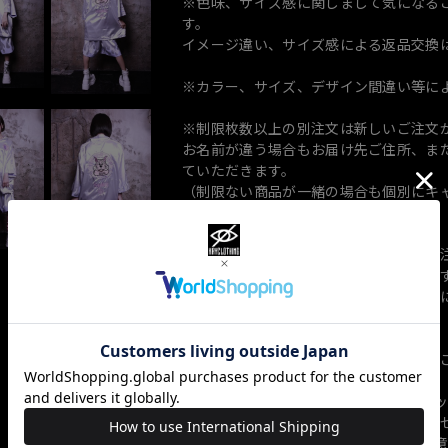
※色味、サイズ感に関しまして気になる
す。
イメージ違い、サイズ感による返品交換
※カラー、サイズ、デザイン間違い等に
※制限枚数以上の別注文は新しいご注文
お名前が違う場合もお届け先ご住所、ま
ていただきます。
（制限ない商品が一緒の場合も個別にキ
で改めてご注文をお願い致します）
※何度もキャンセル、保管切れ返還、ご
前や電話番号を変え何点も購入しようと
文等繰り返しされるお客様は当店の判断
プのご利用を制限させていただきます。
※ご注文後の別注文の同梱はシステム上
BASEより不正決済による注文（クレジ
査終了まで発送停止、または一旦キャン
※不正決済ではない場合もBASEより注