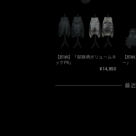
【即納】「部族柄ボリュームネ
【即納
ックPK」
ー」
¥14,850
最