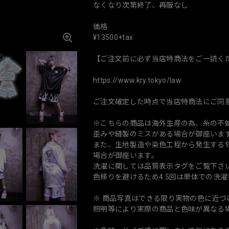
なくなり次第終了、再販なし
価格
¥13500+tax
【ご注文前に必ず当店特商法をご一読く
https://www.kry.tokyo/law
ご注文確定した時点で当店特商法にご同
※こちらの商品は海外生産の為、糸の不
歪みや縫製のミスがある場合が御座いま
また、生地製造や染色工程から発生する匂
場合が御座います。
洗濯に関しては品質表示タグをご覧下さ
色移りを避けるため4.5回は単体での洗
※ 商品写真はできる限り実物の色に近
照明等により実際の商品と色味が異なる