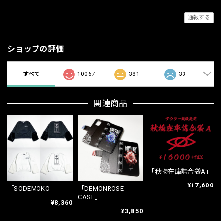
通報する
ショップの評価
すべて
10067
381
33
関連商品
「秋物在庫詰合袋A」
¥17,600
「SODEMOKO」
「DEMONROSE
CASE」
¥8,360
¥3,850